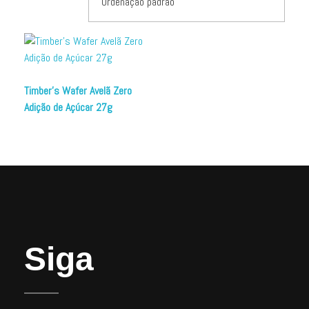
Timber’s Wafer Avelã Zero
Adição de Açúcar 27g
Siga