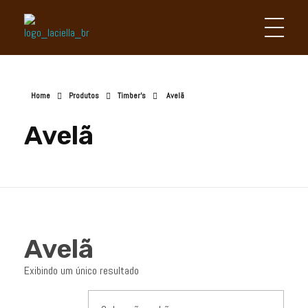
Laciella Chocolates
Apaixonados por chocolate!
Home
Produtos
Timber's
Avelã
Avelã
Avelã
Exibindo um único resultado