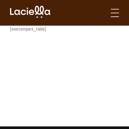
Laciella Chocolates
Apaixonados por chocolate!
[evercompare_table]