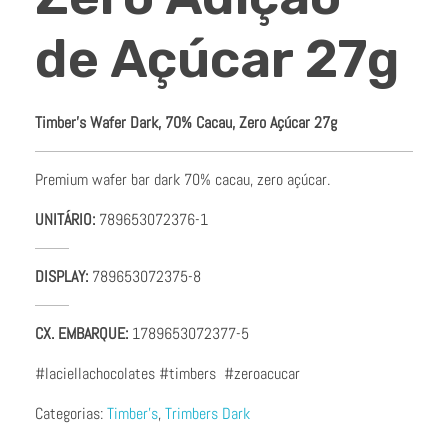
de Açúcar 27g
Timber’s Wafer Dark, 70% Cacau, Zero Açúcar 27g
Premium wafer bar dark 70% cacau, zero açúcar.
UNITÁRIO:
789653072376-1
DISPLAY:
789653072375-8
CX. EMBARQUE:
1789653072377-5
#laciellachocolates #timbers #zeroacucar
Categorias:
Timber's
,
Trimbers Dark