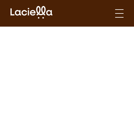
Laciella Chocolates
Apaixonados por chocolate!