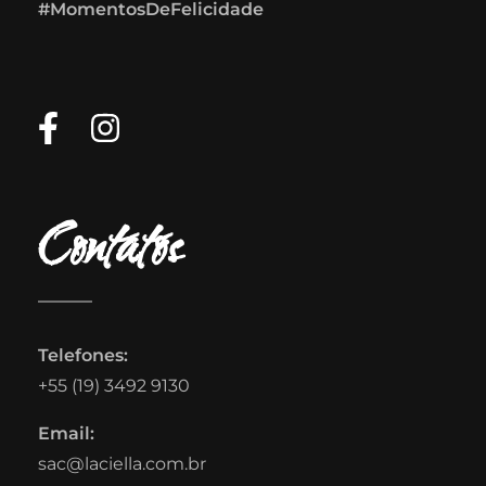
#MomentosDeFelicidade
Contatos
Telefones:
+55 (19) 3492 9130
Email:
sac@laciella.com.br