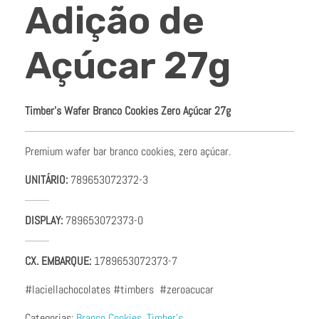
Adição de
Açúcar 27g
Timber’s Wafer Branco Cookies Zero Açúcar 27g
Premium wafer bar branco cookies, zero açúcar.
UNITÁRIO:
789653072372-3
DISPLAY:
789653072373-0
CX. EMBARQUE:
1789653072373-7
#laciellachocolates #timbers #zeroacucar
Categorias:
Branco Cookies
,
Timber's