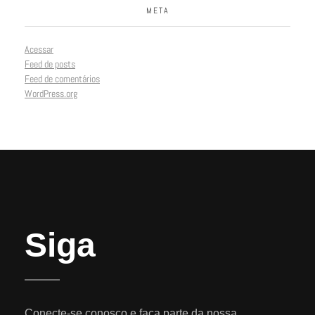
META
Acessar
Feed de posts
Feed de comentários
WordPress.org
Siga
Conecte-se conosco e faça parte da nossa