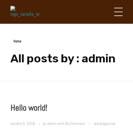
Laciella Chocolates
Apaixonados por chocolate!
Home
All posts by : admin
Hello world!
outubro 6, 2018
by
admin
with
No Comment
Uncategorized